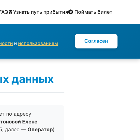
FAQ
🚆Узнать путь прибытия
Поймать билет
Согласен
ности
и
использованием
ых данных
ет по адресу
тоновой Елене
 45, далее —
Оператор
)