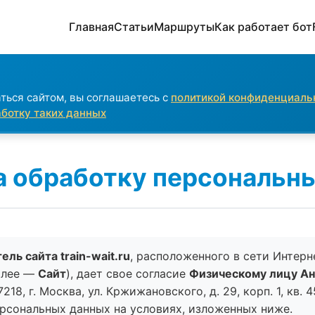
Главная
Статьи
Маршруты
Как работает бот
ться сайтом, вы соглашаетесь с
политикой конфиденциаль
аботку таких данных
а обработку персональн
ль сайта train-wait.ru
, расположенного в сети Интерн
алее —
Сайт
), дает свое согласие
Физическому лицу Ан
7218, г. Москва, ул. Кржижановского, д. 29, корп. 1, кв.
ерсональных данных на условиях, изложенных ниже.