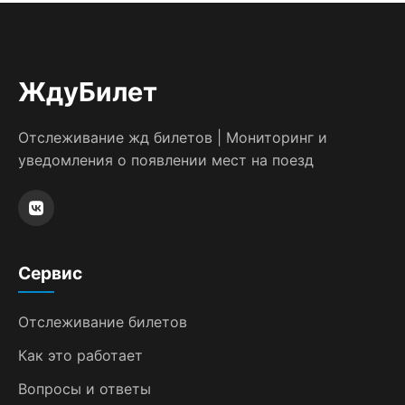
(фиксированная минимальная цена). По
мере продаж к нему добавляется
динамическая составляющая (надбавка).
ЖдуБилет
В первый день обычно самые низкие
цены. Алгоритм непубличный. Точная
Отслеживание жд билетов | Мониторинг и
формула и пороги срабатывания не
уведомления о появлении мест на поезд
раскрываются РЖД. Система
анализирует данные в реальном времени
и корректирует цены.
Сервис
Отслеживание билетов
Как это работает
Вопросы и ответы